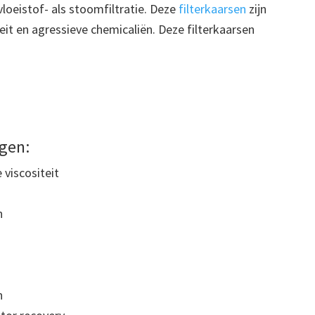
loeistof- als stoomfiltratie. Deze
filterkaarsen
zijn
t en agressieve chemicaliën. Deze filterkaarsen
gen:
 viscositeit
n
n