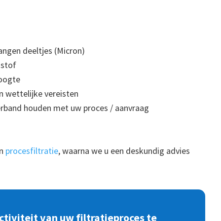
angen deeltjes (Micron)
istof
hoogte
 wettelijke vereisten
erband houden met uw proces / aanvraag
an
procesfiltratie
, waarna we u een deskundig advies
iviteit van uw filtratieproces te