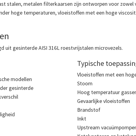
st stalen, metalen filterkaarsen zijn ontworpen voor zowel v
der hoge temperaturen, vloeistoffen met een hoge viscositei
nen
gd uit gesinterde AISI 316L roestvrijstalen microvezels.
Typische toepassin
Vloeistoffen met een hoge
rische modellen
Stoom
der gesinterde
Hoog temperatuur gasse
kverschil
Gevaarlijke vloeistoffen
Brandstof
digheid
Inkt
Upstream vacuümpompe