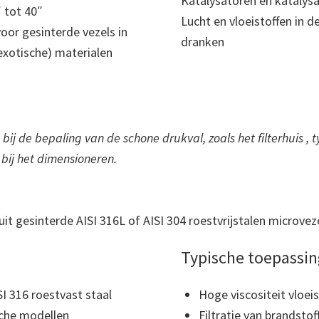
Katalysatoren en katalysa
″ tot 40″
Lucht en vloeistoffen in 
oor gesinterde vezels in
dranken
(exotische) materialen
j de bepaling van de schone drukval, zoals het filterhuis , ty
bij het dimensioneren.
it gesinterde AISI 316L of AISI 304 roestvrijstalen microveze
Typische toepassin
SI 316 roestvast staal
Hoge viscositeit vloeist
ische modellen
Filtratie van brandst