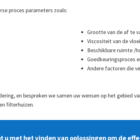
erse proces parameters zoals:
Grootte van de af te v
Viscositeit van de vloe
Beschikbare ruimte /
Goedkeuringsproces en
Andere factoren die v
adering, en bespreken we samen uw wensen op het gebied v
n filterhuizen.
 u met het vinden van oplossingen om de effect