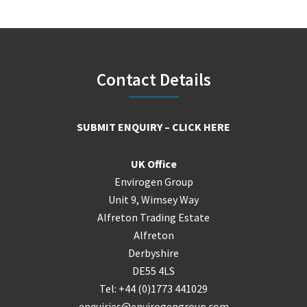
Footer
Contact Details
SUBMIT ENQUIRY – CLICK HERE
UK Office
Envirogen Group
Unit 9, Wimsey Way
Alfreton Trading Estate
Alfreton
Derbyshire
DE55 4LS
Tel: +44 (0)1773 441029
enquiries@envirogengroup.com