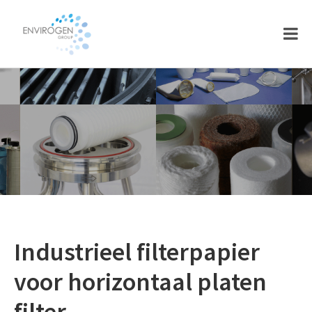
Skip
Skip
to
to
main
footer
content
Industrieel filterpapier
voor horizontaal platen
filter