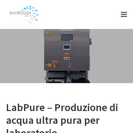
Skip
Skip
to
to
main
footer
content
LabPure – Produzione di
acqua ultra pura per
laboratorio