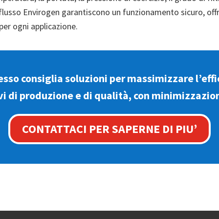
lto flusso Envirogen garantiscono un funzionamento sicuro, off
 per ogni applicazione.
esso consiglia soluzioni per massimizzare l’effi
 di produzione e di qualità, con minimizzazion
CONTATTACI PER SAPERNE DI PIU’