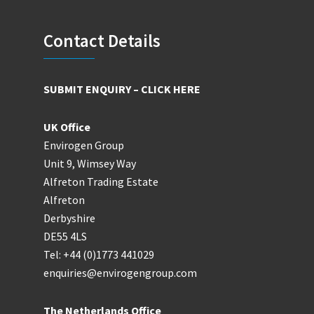
Footer
Contact Details
SUBMIT ENQUIRY – CLICK HERE
UK Office
Envirogen Group
Unit 9, Wimsey Way
Alfreton Trading Estate
Alfreton
Derbyshire
DE55 4LS
Tel: +44 (0)1773 441029
enquiries@envirogengroup.com
The Netherlands Office