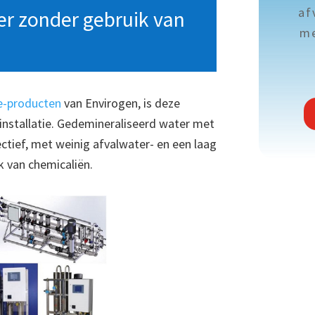
af
r zonder gebruik van
me
-producten
van Envirogen, is deze
stallatie. Gedemineraliseerd water met
fectief, met weinig afvalwater- en een laag
k van chemicaliën.