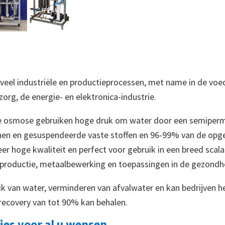
r veel industriële en productieprocessen, met name in de vo
org, de energie- en elektronica-industrie.
e osmose gebruiken hoge druk om water door een semiperm
genen en gesuspendeerde vaste stoffen en 96-99% van de opg
er hoge kwaliteit en perfect voor gebruik in een breed scal
kproductie, metaalbewerking en toepassingen in de gezondh
uik van water, verminderen van afvalwater en kan bedrijven
 recovery van tot 90% kan behalen.
es voor al u wensen