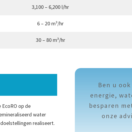
3,100 – 6,200 l/hr
6 – 20 m³/hr
30 – 80 m³/hr
Ben u ook
energie, wat
besparen met
e EcoRO op de
emineraliseerd water
onze adv
oelstellingen realiseert.