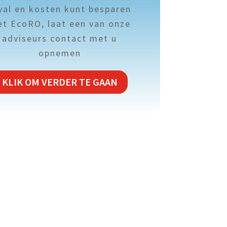
val en kosten kunt besparen
t EcoRO, laat een van onze
adviseurs contact met u
opnemen
KLIK OM VERDER TE GAAN