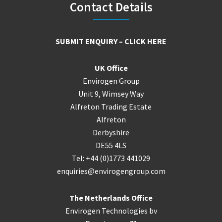
Footer
Contact Details
SUBMIT ENQUIRY – CLICK HERE
UK Office
Envirogen Group
Unit 9, Wimsey Way
Alfreton Trading Estate
Alfreton
Derbyshire
DE55 4LS
Tel: +44 (0)1773 441029
enquiries@envirogengroup.com
The Netherlands Office
Envirogen Technologies bv