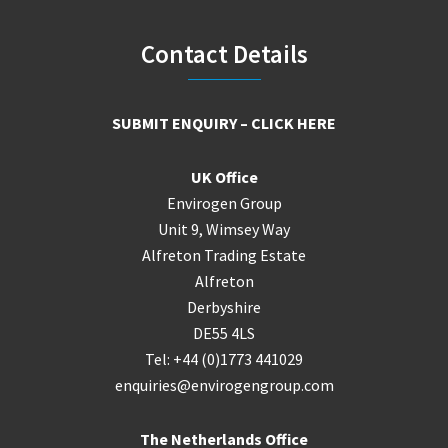
Footer
Contact Details
SUBMIT ENQUIRY – CLICK HERE
UK Office
Envirogen Group
Unit 9, Wimsey Way
Alfreton Trading Estate
Alfreton
Derbyshire
DE55 4LS
Tel: +44 (0)1773 441029
enquiries@envirogengroup.com
The Netherlands Office