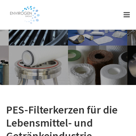
Skip
Skip
to
to
main
footer
content
PES-Filterkerzen für die
Lebensmittel- und
Getränkeindustrie