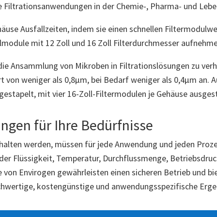
ele Filtrationsanwendungen in der Chemie-, Pharma- und Lebe
häuse Ausfallzeiten, indem sie einen schnellen Filtermodulw
zelmodule mit 12 Zoll und 16 Zoll Filterdurchmesser aufnehme
ie Ansammlung von Mikroben in Filtrationslösungen zu verhin
 von weniger als 0,8µm, bei Bedarf weniger als 0,4µm an. A
n gestapelt, mit vier 16-Zoll-Filtermodulen je Gehäuse ausge
ngen für Ihre Bedürfnisse
ehalten werden, müssen für jede Anwendung und jeden Prozes
 der Flüssigkeit, Temperatur, Durchflussmenge, Betriebsdruck
se von Envirogen gewährleisten einen sicheren Betrieb und b
chwertige, kostengünstige und anwendungsspezifische Ergeb