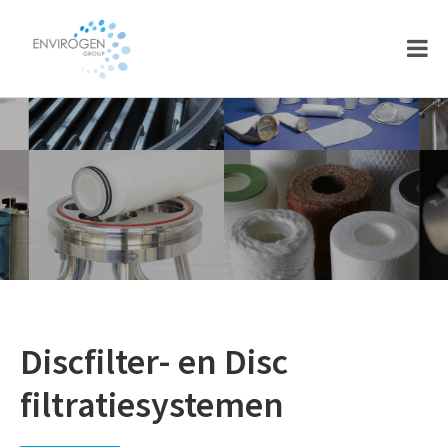
Skip
Skip
to
to
main
footer
content
Discfilter- en Disc
filtratiesystemen