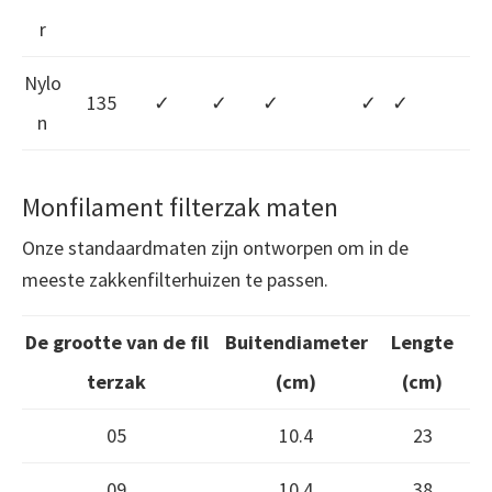
r
Nylo
135
✓
✓
✓
✓
✓
n
Monfilament filterzak maten
Onze standaardmaten zijn ontworpen om in de
meeste zakkenfilterhuizen te passen.
De grootte van de fil
Buitendiameter
Lengte
terzak
(cm)
(cm)
05
10.4
23
09
10.4
38