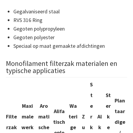
Gegalvaniseerd staal
RVS 316 Ring
Gegoten polypropyleen
Gegoten polyester
Speciaal op maat gemaakte afdichtingen
Monofilament filterzak materialen en
typische applicaties
S
t
St
Plan
Maxi
Aro
Wa
e
er
Alifa
taar
Filte
male
mati
teri
Z
r
Al
k
tisch
dige
rzak
werk
sche
ge
u
k
k
e
oplo
/