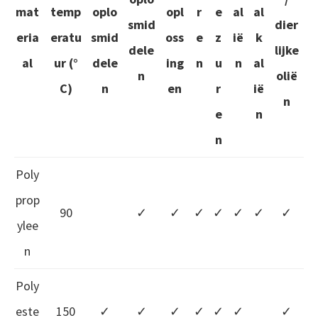
mat
temp
oplo
opl
r
e
al
al
smid
dier
eria
eratu
smid
oss
e
z
ië
k
dele
lijke
al
ur (°
dele
ing
n
u
n
al
n
olië
C)
n
en
r
ië
n
e
n
n
Poly
prop
90
✓
✓
✓
✓
✓
✓
✓
ylee
n
Poly
este
150
✓
✓
✓
✓
✓
✓
✓