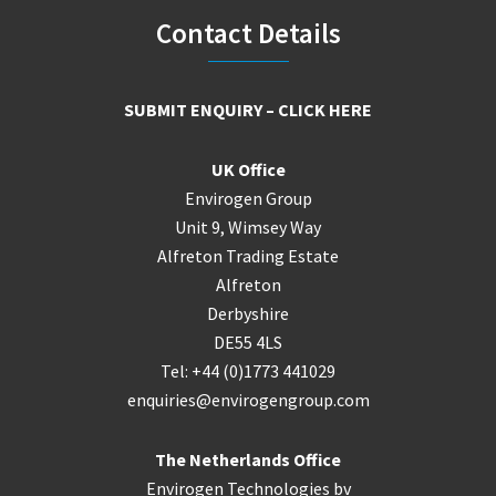
Footer
Contact Details
SUBMIT ENQUIRY – CLICK HERE
UK Office
Envirogen Group
Unit 9, Wimsey Way
Alfreton Trading Estate
Alfreton
Derbyshire
DE55 4LS
Tel: +44 (0)1773 441029
enquiries@envirogengroup.com
The Netherlands Office
Envirogen Technologies bv